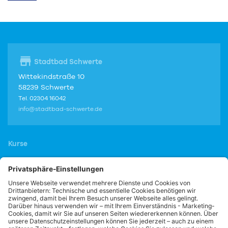
Stadtbad Schwerte
Wittekindstraße 10
58239 Schwerte
Tel. 02304 16042
info@stadtbad-schwerte.de
Kurse
Vereinssport
Portale